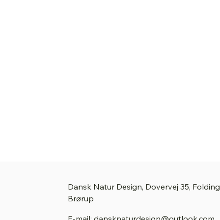
Dansk Natur Design, Dovervej 35, Foldin
Brørup
E-mail: dansknaturdesign@outlook.com