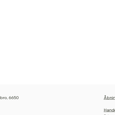
gbro, 6650
Åbnin
Hande