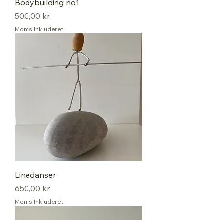
Bodybuilding no1
Pris
500,00 kr.
Moms Inkluderet
Linedanser
Pris
650,00 kr.
Moms Inkluderet