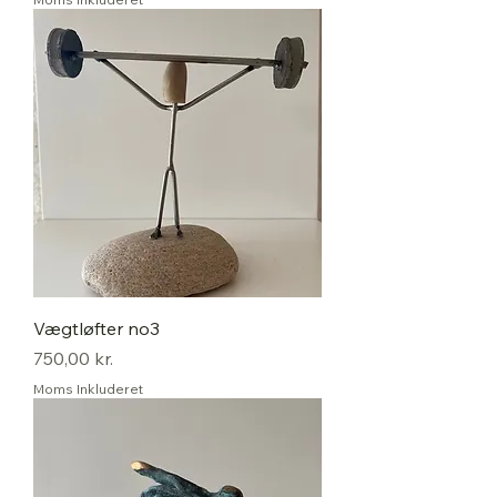
Vægtløfter no3
Pris
750,00 kr.
Moms Inkluderet