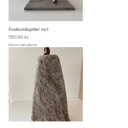
Fodboldspiller no1
Pris
550,00 kr.
Moms Inkluderet