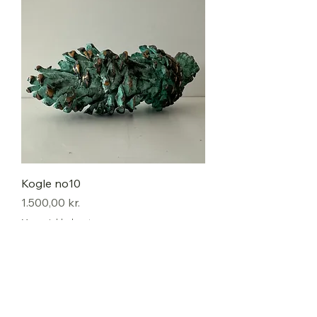
Kogle no10
Pris
1.500,00 kr.
Moms Inkluderet