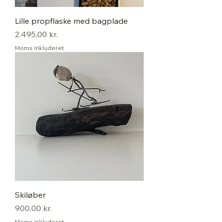
Lille propflaske med bagplade
Pris
2.495,00 kr.
Moms Inkluderet
Skiløber
Pris
900,00 kr.
Moms Inkluderet