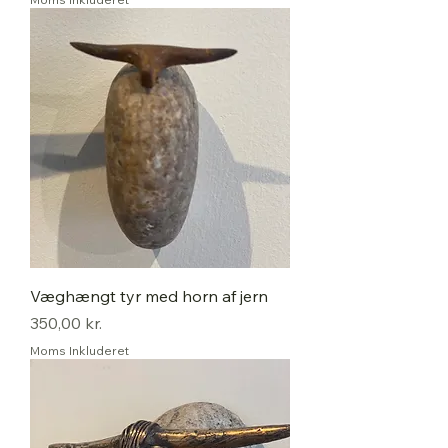
Væghængt tyr med horn af jern
Pris
350,00 kr.
Moms Inkluderet