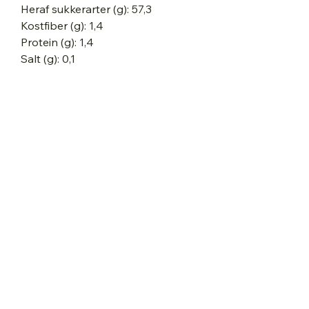
Heraf sukkerarter (g): 57,3
Kostfiber (g): 1,4
Protein (g): 1,4
Salt (g): 0,1
Dansk Natur Design, Dovervej 35,
Foldingbro, 6650 Brørup
E-mail: dansknaturdesign@outlook.com