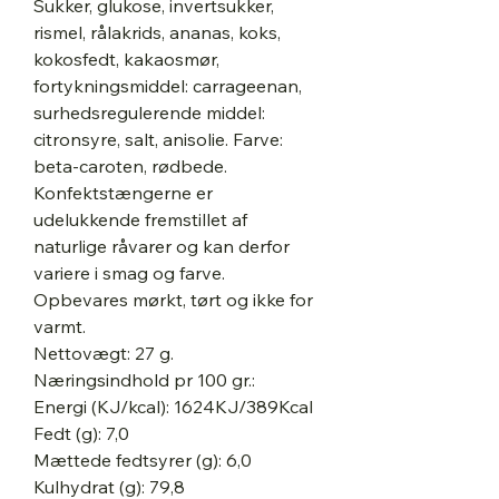
Sukker, glukose, invertsukker,
rismel, rålakrids, ananas, koks,
kokosfedt, kakaosmør,
fortykningsmiddel: carrageenan,
surhedsregulerende middel:
citronsyre, salt, anisolie. Farve:
beta-caroten, rødbede.
Konfektstængerne er
udelukkende fremstillet af
naturlige råvarer og kan derfor
variere i smag og farve.
Opbevares mørkt, tørt og ikke for
varmt.
Nettovægt: 27 g.
Næringsindhold pr 100 gr.:
Energi (KJ/kcal): 1624KJ/389Kcal
Fedt (g): 7,0
Mættede fedtsyrer (g): 6,0
Kulhydrat (g): 79,8