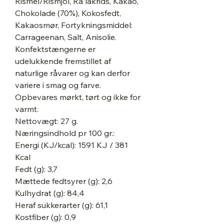
Rismel/Rismjöl, Rå lakrids, Kakao,
Chokolade (70%), Kokosfedt,
Kakaosmør, Fortykningsmiddel:
Carrageenan, Salt, Anisolie.
Konfektstængerne er
udelukkende fremstillet af
naturlige råvarer og kan derfor
variere i smag og farve.
Opbevares mørkt, tørt og ikke for
varmt.
Nettovægt: 27 g.
Næringsindhold pr 100 gr.:
Energi (KJ/kcal): 1591 KJ / 381
Kcal
Fedt (g): 3,7
Mættede fedtsyrer (g): 2,6
Kulhydrat (g): 84,4
Heraf sukkerarter (g): 61,1
Kostfiber (g): 0,9