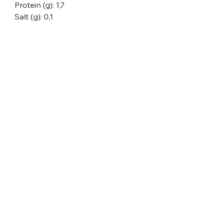
Protein (g): 1,7
Salt (g): 0,1
Dansk Natur Design, Dovervej 35,
Foldingbro, 6650 Brørup
E-mail: dansknaturdesign@outlook.com