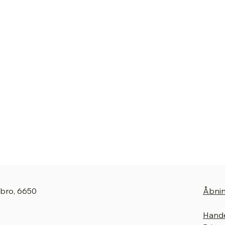
gbro, 6650
Åbnin
Hande