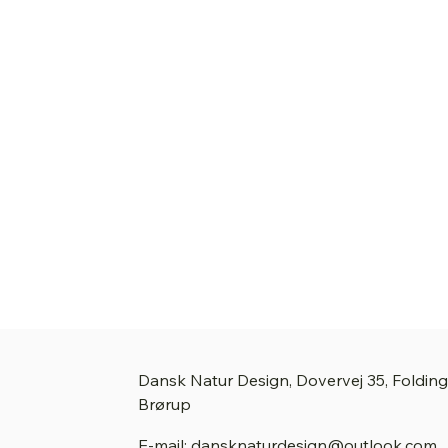
Dansk Natur Design, Dovervej 35, Foldin
Brørup
E-mail: dansknaturdesign@outlook.com