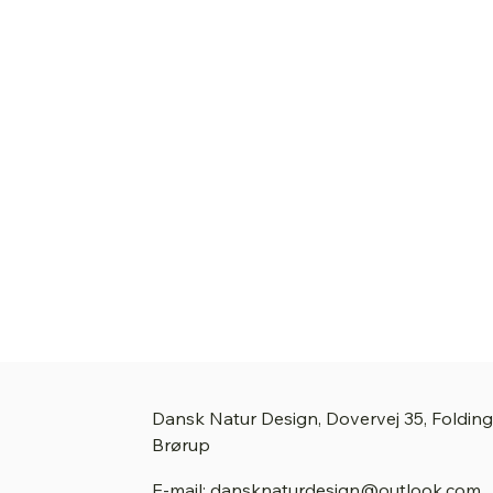
Dansk Natur Design, Dovervej 35, Foldin
Brørup
E-mail: dansknaturdesign@outlook.com