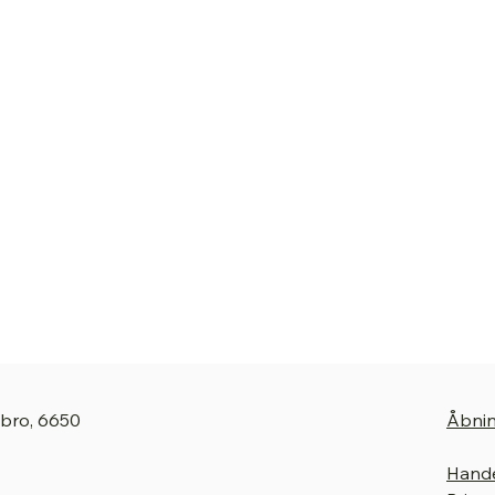
gbro, 6650
Åbnin
Hande