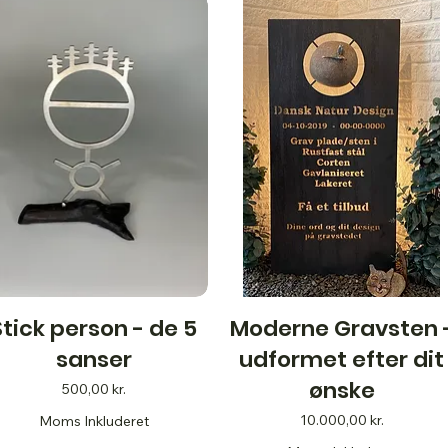
Stick person - de 5
Moderne Gravsten 
sanser
udformet efter dit
ønske
Pris
500,00 kr.
Pris
10.000,00 kr.
Moms Inkluderet