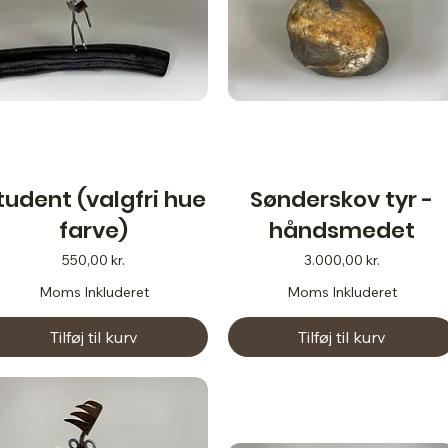
tudent (valgfri hue
Sønderskov tyr -
farve)
håndsmedet
Pris
Pris
550,00 kr.
3.000,00 kr.
Moms Inkluderet
Moms Inkluderet
Tilføj til kurv
Tilføj til kurv