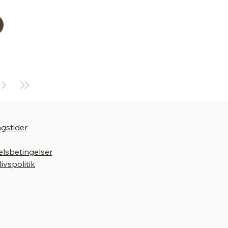
gstider
lsbetingelser
livspolitik