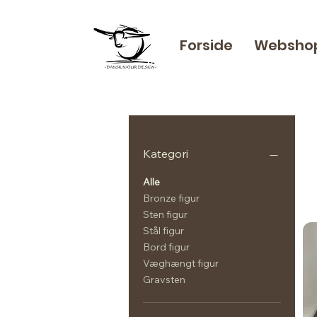
Forside
Websho
Kategori
Alle
Bronze figur
Sten figur
Stål figur
Bord figur
Væghængt figur
Gravsten