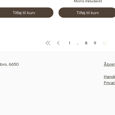
Moms Inkluderet
Tilføj til kurv
Tilføj til kurv
1
...
8
9
10
gbro, 6650
Åbnin
Hande
Privat