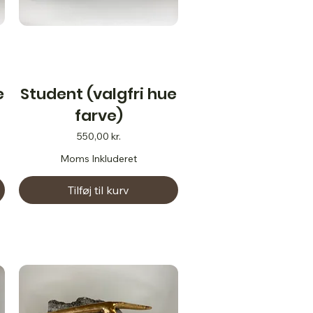
e
Student (valgfri hue
farve)
Pris
550,00 kr.
Moms Inkluderet
Tilføj til kurv